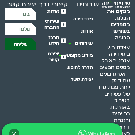
שירותינו
קיצורי דרך
יצירת קשר
אודות
מנקים את
הבלגן,
פינוי דירה
שירותי
מטפלים
החברה
בשורש
אודות
מרכז
הבעיה.
שירותים
מידע
שליחה
אצלנו בשי
יצירת
פינוי דירה,
מידע מקצועי
קשר
אנחנו לא רק
מפנים חפצים
הדרך לחופש
– אנחנו בונים
יצירת קשר
עתיד נקי
יותר. עם ניסיון
של עשורים
בטיפול
באגרנות
כפייתית
והזנחת
דירות, אנחנו
כאן כדי לעזור