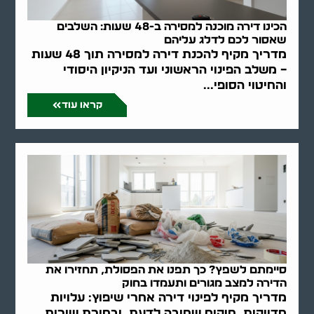
הכינו דירה מוכנה למסירה ב-48 שעות: השלבים
שאסור לכם לדלג עליהם
מדריך מקיף להכנת דירה למסירה תוך 48 שעות
– משלב הפינוי הראשוני ועד הניקיון היסודי
והחיטוי הסופי...
קראו עוד
סיימתם לשפץ? כך תפנו את הפסולת, תחזירו את
הדירה למצב מגורים ותעמדו בחוק
מדריך מקיף לפינוי דירה אחרי שיפוץ: עלויות
מדויקות, חוקים שחובה לדעת, ובחירת שירות