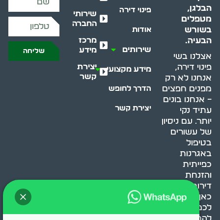
הבלגן,
פינוי דירה
שירותי
מטפלים
החברה
בשורש
אודות
מרכז
הבעיה.
שירותים
מידע
שליחה
אצלנו בשי
יצירת
פינוי דירה,
מידע מקצועי
קשר
אנחנו לא רק
מפנים חפצים
הדרך לחופש
– אנחנו בונים
יצירת קשר
עתיד נקי
יותר. עם ניסיון
של עשורים
בטיפול
באגרנות
כפייתית
והזנחת
דירות, אנחנו
כאן כדי לעזור
לכם
להתמודד,