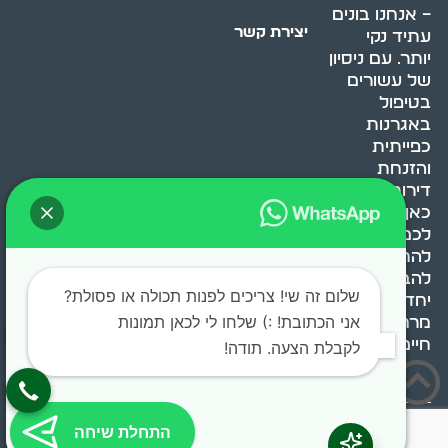
– אנחנו בונים
יצירת קשר
עתיד נקי
יותר. עם ניסיון
של עשורים
בטיפול
באגרנות
כפייתית
והזנחת
דירות, אנחנו
כאן כדי לעזור
לכם
להתמודד,
להבין ולשנות.
שלום זה שי! צריכים לפנות תכולה או פסולת?
יחד, ניצור
אני הכתובת! :) שלחו לי לכאן תמונות
מרחב
חיים בריא ומאוזן.
לקבלת הצעה. תודה!
בוסט מדיה © 2024 כל
התחלת שיחה
הזכויות שמורות.