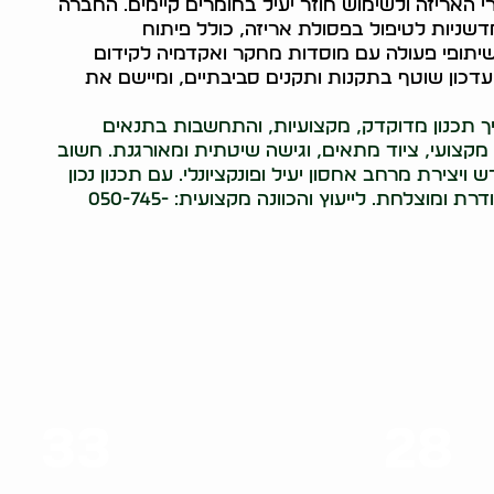
י האריזה ולשימוש חוזר יעיל בחומרים קיימים. החברה
ניות לטיפול בפסולת אריזה, כולל פיתוח
 שיתופי פעולה עם מוסדות מחקר ואקדמיה לקידום
עדכון שוטף בתקנות ותקנים סביבתיים, ומיישם את
ך תכנון מדוקדק, מקצועיות, והתחשבות בתנאים
מקצועי, ציוד מתאים, וגישה שיטתית ומאורגנת. חשוב
 ויצירת מרחב אחסון יעיל ופונקציונלי. עם תכנון נכון
וליווי מקצועי, ניתן להפוך את תהליך הפינוי לחוויה מסודרת ומוצלחת. לייעוץ והכוונה מקצועית: 050-745-
33
28
סוגי שירותים
שנות ניסיון