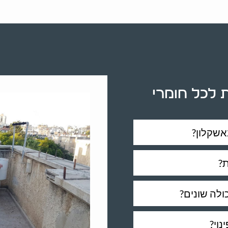
 לכל חומרי
אשקלון?
ת?
ולה שונים?
וי?