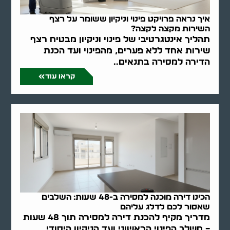
איך נראה פרויקט פינוי וניקיון ששומר על רצף
השירות מקצה לקצה?
תהליך אינטגרטיבי של פינוי וניקיון מבטיח רצף
שירות אחד ללא פערים, מהפינוי ועד הכנת
הדירה למסירה בתנאים..
קראו עוד
הכינו דירה מוכנה למסירה ב-48 שעות: השלבים
שאסור לכם לדלג עליהם
מדריך מקיף להכנת דירה למסירה תוך 48 שעות
– משלב הפינוי הראשוני ועד הניקיון היסודי