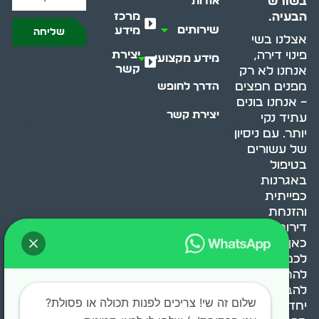
בשורש
אודות
מרכז
הבעיה.
שירותים
מידע
שליחה
אצלנו בשי
יצירת
פינוי דירה,
מידע מקצועי
קשר
אנחנו לא רק
מפנים חפצים
הדרך לחופש
– אנחנו בונים
יצירת קשר
עתיד נקי
יותר. עם ניסיון
של עשורים
בטיפול
באגרנות
כפייתית
והזנחת
דירות, אנחנו
כאן כדי לעזור
לכם
להתמודד,
להבין ולשנות.
שלום זה שי! צריכים לפנות תכולה או פסולת?
יחד, ניצור