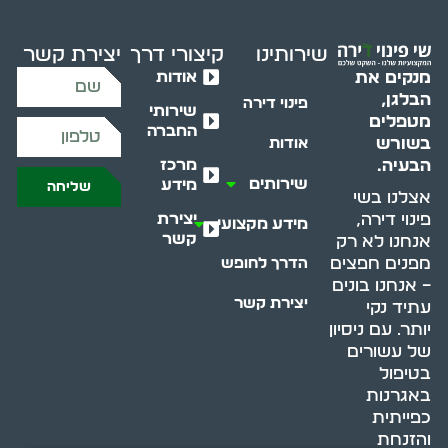
שירותינו
קיצורי דרך
יצירת קשר
אודות
מנקים את
הבלגן,
פינוי דירה
שירותי
מטפלים
החברה
בשורש
אודות
מרכז
הבעיה.
שירותים
מידע
שליחה
אצלנו בשי
יצירת
פינוי דירה,
מידע מקצועי
קשר
אנחנו לא רק
מפנים חפצים
הדרך לחופש
– אנחנו בונים
יצירת קשר
עתיד נקי
יותר. עם ניסיון
של עשורים
בטיפול
באגרנות
כפייתית
והזנחת