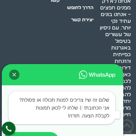
קשר
אנחנו לא רק
מפנים חפצים
הדרך לחופש
– אנחנו בונים
יצירת קשר
עתיד נקי
יותר. עם ניסיון
של עשורים
בטיפול
באגרנות
כפייתית
והזנחת
דירות, אנחנו
כאן כדי לעזור
לכם
להתמודד,
להבין ולשנות.
שלום זה שי! צריכים לפנות תכולה או פסולת?
יחד, ניצור
אני הכתובת! :) שלחו לי לכאן תמונות
מרחב
חיים בריא ומאוזן.
לקבלת הצעה. תודה!