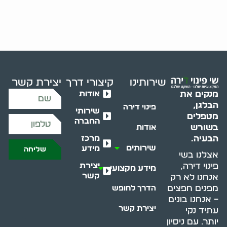
שירותינו
קיצורי דרך
יצירת קשר
אודות
מנקים את
הבלגן,
פינוי דירה
שירותי
מטפלים
החברה
בשורש
אודות
מרכז
הבעיה.
שירותים
מידע
שליחה
אצלנו בשי
יצירת
פינוי דירה,
מידע מקצועי
קשר
אנחנו לא רק
מפנים חפצים
הדרך לחופש
– אנחנו בונים
יצירת קשר
עתיד נקי
יותר. עם ניסיון