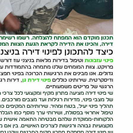
תכנון מוקדם הוא המפתח להצלחה. רשמו רשימת פר
דירה, והכינו את הדירה לקראת הגעת הצוות המקצ
כיצד להתכונן לפינוי דירה בניצני
פינוי עזבונות
וטיפול בדירות מלאות בניצני עוז דורש מ
פרויקט. צוות המומחים שלנו מתמחה בהתמודדות עם מ
גדולים. אנו מבינים את הרגישות הכרוכה בפינוי חפ
ודיסקרטית. שירותינו כוללים
פינוי דירת גן
, דירות רג
הרגשי של פריטים משמעותיים.
שי פינוי דירה מציעה פתרון מקיף ומקצועי לכל צרכי 
של מצבי פינוי, מדירות רגילות ועד מצבים מורכבים. 
תהליך פינוי יעיל, בטוח ומהיר. שירותיהם המקיפים כו
טיפול אחראי בפסולת, ושירותי ערך מוסף כמו הובלה,
הלקוחות-ממוקדת שלהם מבטיחה התאמה אישית של 
מקצועיות גבוהה ורגישות לצרכים האישיים. בין אם מ
שי פינוי דירה מספקת פתרון מקיף המבטיח שקט נפשי 