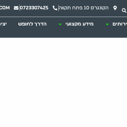
הקונגרס 10 פתח תקווה
0723307425
.com
רותים
מידע מקצועי
הדרך לחופש
יצי
עוז: שי פינוי דירה