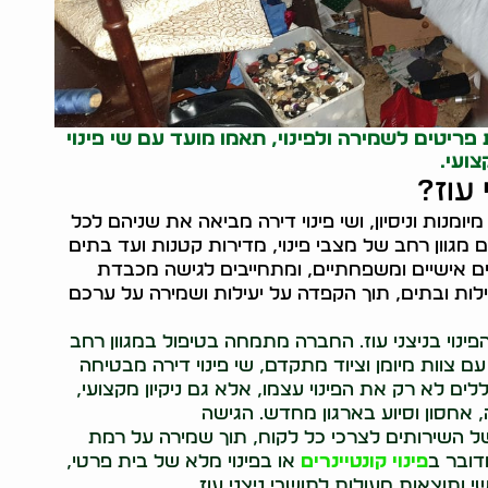
יטים לשמירה ולפינוי, תאמו מועד עם שי פינוי
ועי.
 עוז?
יומנות וניסיון, ושי פינוי דירה מביאה את שניהם לכל
גוון רחב של מצבי פינוי, מדירות קטנות ועד בתים
צים אישיים ומשפחתיים, ומתחייבים לגישה מכבדת
ילות ובתים, תוך הקפדה על יעילות ושמירה על ערכם
הפינוי בניצני עוז. החברה מתמחה בטיפול במגוון רחב
עם צוות מיומן וציוד מתקדם, שי פינוי דירה מבטיחה
ללים לא רק את הפינוי עצמו, אלא גם ניקיון מקצועי,
 אחסון וסיוע בארגון מחדש. הגישה
השירותים לצרכי כל לקוח, תוך שמירה על רמת
דובר ב
פינוי קונטיינרים
או בפינוי מלא של בית פרטי,
ותוצאות מעולות לתושבי ניצני עוז.