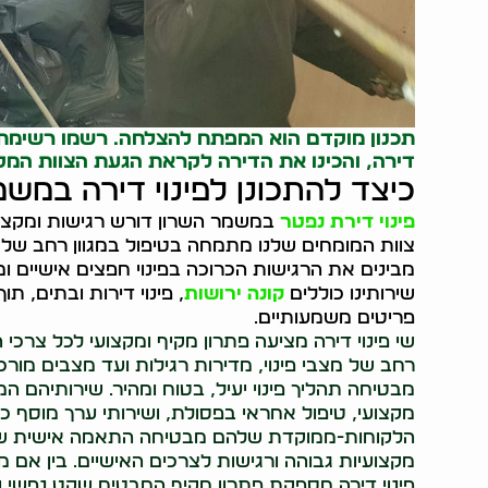
תכנון מוקדם הוא המפתח להצלחה. רשמו רשימת פר
דירה, והכינו את הדירה לקראת הגעת הצוות המקצ
כיצד להתכונן לפינוי דירה במש
פינוי דירת נפטר
במשמר השרון דורש רגישות ומקצועי
צוות המומחים שלנו מתמחה בטיפול במגוון רחב של מצ
מבינים את הרגישות הכרוכה בפינוי חפצים אישיים 
שירותינו כוללים
קונה ירושות
, פינוי דירות ובתים, 
פריטים משמעותיים.
שי פינוי דירה מציעה פתרון מקיף ומקצועי לכל צרכי
רחב של מצבי פינוי, מדירות רגילות ועד מצבים מורכבי
מבטיחה תהליך פינוי יעיל, בטוח ומהיר. שירותיהם המ
מקצועי, טיפול אחראי בפסולת, ושירותי ערך מוסף כמ
הלקוחות-ממוקדת שלהם מבטיחה התאמה אישית של 
מקצועיות גבוהה ורגישות לצרכים האישיים. בין אם מ
פינוי דירה מספקת פתרון מקיף המבטיח שקט נפשי ו