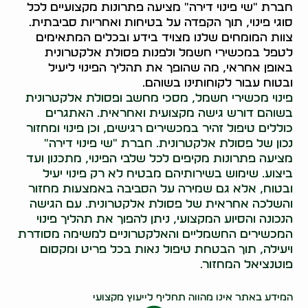
חברת "שי פינוי דירה" מציעה פתרונות מקצועיים לכל
סוגי פינוי, תוך הקפדה על בטיחות ואחריות סביבתית.
צוות המומחים שלנו מצויד בידע ובכלים המתאימים
לטפל במכשירי חשמל ולפנות פסולת אלקטרונית
באופן אחראי, מה שהופך את תהליך הפינוי ליעיל
ובטוח עבור לקוחותינו בשוהם.
פינוי מכשירי חשמל, מסכי מחשב ופסולת אלקטרונית
בשוהם דורש גישה מקצועית ואחראית. האתגרים
כוללים טיפול זהיר במכשירים רגישים, וכן פינוי ומחזור
נכון של פסולת אלקטרונית. חברת "שי פינוי דירה"
מציעה פתרונות מקיפים לכל שלבי הפינוי, מתכנון ועד
ביצוע. שימוש בשירותיהם מבטיח לא רק פינוי יעיל
ובטוח, אלא גם שמירה על הסביבה באמצעות מחזור
והשלכה אחראית של פסולת אלקטרונית. עם הגישה
הנכונה והסיוע המקצועי, ניתן להפוך את תהליך פינוי
המכשירים החשמליים והאלקטרוניים למשימה מסודרת
ויעילה, תוך הבטחת טיפול נאות בכל פריט ומקסום
פוטנציאל המחזור.
0546437998
המידע באתר אינו מהווה תחליף לייעוץ מקצועי