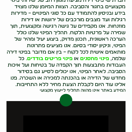
חברת שי פינוי דירה מציעה מגוון רחב של שירותי פינוי
מקצועיים בחגור והסביבה. הצוות המיומן שלנו מצויד
בידע ובניסיון להתמודד עם כל סוגי הפינויים – מדירות
רגילות ועד מצבים מורכבים של ירושות או דירות
מוזנחות. אנו מקפידים על גישה רגישה ומקצועית, תוך
שמירה על פרטיות הלקוח. תהליך הפינוי שלנו כולל
הערכה ראשונית, תכנון מדויק, ביצוע יעיל ומהיר של
הפינוי, וניקיון יסודי בסיום. אנו מציעים פתרונות
מותאמים אישית לכל לקוח – בין אם מדובר בפינוי דירה
שלמה,
פינוי מחסנים
או
פינוי פריטים בודדים
. כל
העבודות מתבצעות תוך הקפדה על בטיחות ועל איכות
הסביבה. לאחר הפינוי, אנו יכולים לסייע גם בסידור
מחדש של הדירה או בהכנתה למכירה או השכרה. פנו
אלינו עוד היום לקבלת הצעת מחיר ללא התחייבות.
המידע באתר אינו מהווה תחליף לייעוץ מקצועי