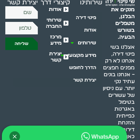
שירותינו
קיצורי דרך
יצירת קשר
אודות
מנקים את
הבלגן,
פינוי דירה
שירותי
מטפלים
החברה
בשורש
אודות
מרכז
הבעיה.
שירותים
מידע
שליחה
אצלנו בשי
יצירת
פינוי דירה,
מידע מקצועי
קשר
אנחנו לא רק
מפנים חפצים
הדרך לחופש
– אנחנו בונים
יצירת קשר
עתיד נקי
יותר. עם ניסיון
של עשורים
בטיפול
באגרנות
כפייתית
והזנחת
דירות, אנחנו
כאן כדי לעזור