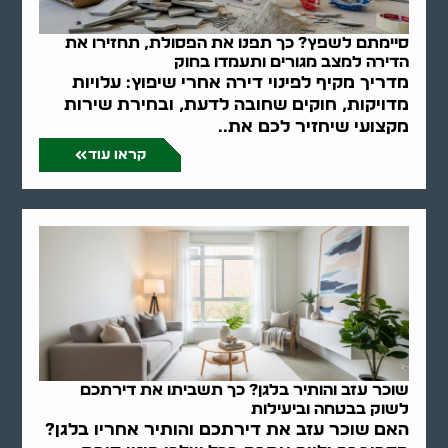
סיימתם לשפץ? כך תפנו את הפסולת, תחזירו את
הדירה למצב מגורים ותעמדו בחוק
מדריך מקיף לפינוי דירה אחרי שיפוץ: עלויות
מדויקות, חוקים שחובה לדעת, ובחירת שירות
מקצועי שיחזיר לכם את..
קראו עוד
שוכר עזב והותיר בלגן? כך תשביתו את דירתכם
לשוק בבטחה וביעילות
האם שוכר עזב את דירתכם והותיר אחריו בלגן?