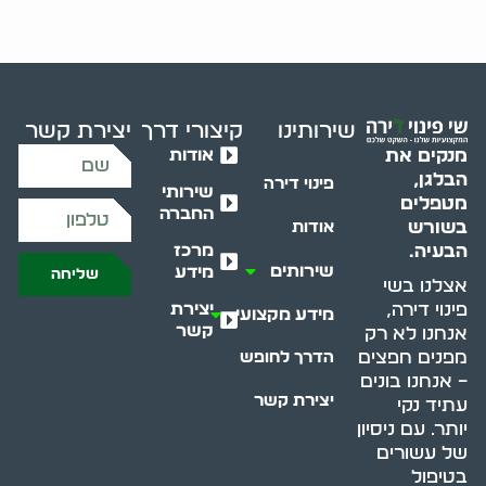
שירותינו
קיצורי דרך
יצירת קשר
אודות
מנקים את
הבלגן,
פינוי דירה
שירותי
מטפלים
החברה
בשורש
אודות
מרכז
הבעיה.
שירותים
מידע
שליחה
אצלנו בשי
יצירת
פינוי דירה,
מידע מקצועי
קשר
אנחנו לא רק
מפנים חפצים
הדרך לחופש
– אנחנו בונים
יצירת קשר
עתיד נקי
יותר. עם ניסיון
של עשורים
בטיפול