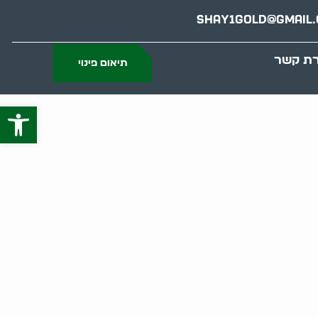
Shay1gold@gmail
רת קשר
תיאום פינוי
פתח סרג
ידע