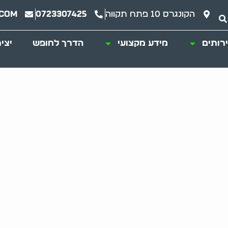
הקונגרס 10 פתח תקווה
0723307425
.com
רותים
מידע מקצועי
הדרך לחופש
יצי
י דירה בחינם- כל המ