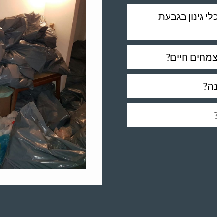
י גינון בגבעת
צמחים חיים?
נה?