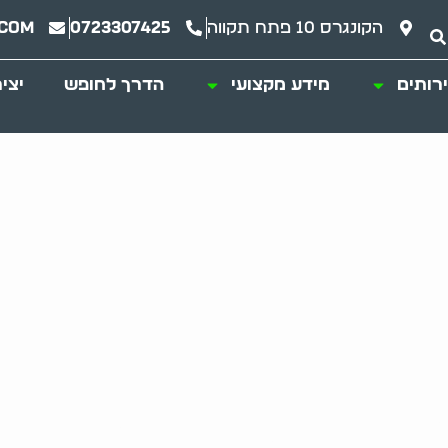
הקונגרס 10 פתח תקווה
0723307425
.com
רותים
מידע מקצועי
הדרך לחופש
יצי
עת שמואל: טיפול מ