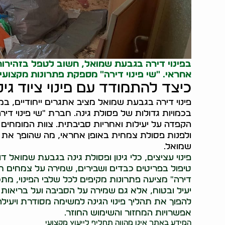
בפינוי דירה בגבעת שמואל, חשוב לטפל בזהירות ב
אחראי. "שי פינוי דירה" מספקת פתרונות מקצועי
כיצד להתמודד עם פינוי ציוד גינ
פינוי דירה בגבעת שמואל מציב אתגרים ייחודיים, במי
בכמויות גדולות של פסולת גינה. חברת "שי פינוי דירה
הקפדה על יעילות ואחריות סביבתית. צוות המומחים ש
ולפנות פסולת צמחית באופן אחראי, מה שהופך את תה
שמואל.
פינוי עציצים, כלי גינון ופסולת גינה בגבעת שמואל
טיפול בפריטים כבדים ושבירים, שמירה על צמחים חיים
דירה" מציעה פתרונות מקיפים לכל שלבי הפינוי, מתכ
יעיל ובטוח, אלא גם שמירה על הסביבה ועל בריאות ה
להפוך את תהליך פינוי הגינה למשימה מסודרת ויעיל
אפשרויות המחזור והשימוש החוזר.
המידע באתר אינו מהווה תחליף לייעוץ מקצועי