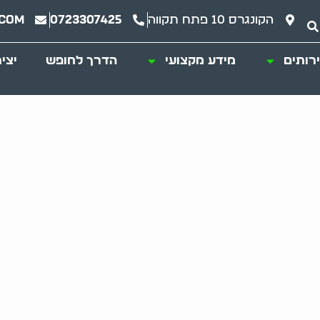
הקונגרס 10 פתח תקווה
0723307425
.com
רותים
מידע מקצועי
הדרך לחופש
יצי
ם, כולל ציוד כושר,