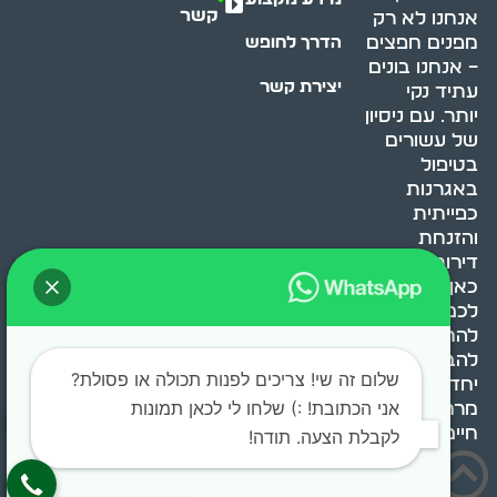
קשר
אנחנו לא רק
מפנים חפצים
הדרך לחופש
– אנחנו בונים
יצירת קשר
עתיד נקי
יותר. עם ניסיון
של עשורים
בטיפול
באגרנות
כפייתית
והזנחת
דירות, אנחנו
כאן כדי לעזור
לכם
להתמודד,
להבין ולשנות.
שלום זה שי! צריכים לפנות תכולה או פסולת?
יחד, ניצור
אני הכתובת! :) שלחו לי לכאן תמונות
מרחב
חיים בריא ומאוזן.
לקבלת הצעה. תודה!