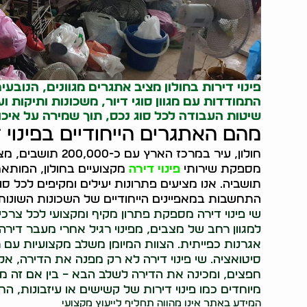
פינוי דירות
בחולון מציב אתגרים מגוונים, הנובע
התמודדות עם מגוון סוגי דיור, משכונות ותיקות 
שיטות העבודה לכל סוג נכס, תוך שמירה על איכ
מהם האתגרים הייחודיים בפינוי ד
חולון, עיר במרכז ה
מספקת שירותי
פינוי דירה
מקצועיים בחולון, המותא
תושביה. אנו מציעים פתרונות יעילים ומקיפים לכל סוג
התחשבות במאפיינים הייחודיים של השכונות השונות 
שי פינוי דירה מספקת פתרון מקיף ומקצועי לכל צרכי
למגוון רחב של מצבים, מפינוי רגיל אחרי מעבר דירה
אגרנות כפייתית. הצוות המיומן משלב מקצועיות עם
סיטואציה. שי פינוי דירה לא רק מפנה את הדירה, א
חפצים, ומכינה את הדירה לשלב הבא – בין אם זה מכי
מיוחדים כמו פינוי דירות של קשישים או עיזבונות, ה
המידע באתר אינו מהווה תחליף לייעוץ מקצועי