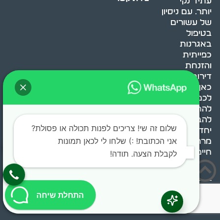
עתיד נקי
יותר. עם ניסיון
של עשורים
בטיפול
באגרנות
כפייתית
והזנחת
דירות, אנחנו
כאן כדי לעזור
לכם
להתמודד,
להבין ולשנות.
שלום זה שי! צריכים לפנות תכולה או פסולת?
יחד, ניצור
אני הכתובת! :) שלחו לי לכאן תמונות
מרחב
חיים בריא ומאוזן.
לקבלת הצעה. תודה!
בוסט מדיה © 2024 כל
התחלת שיחה
הזכויות שמורות.