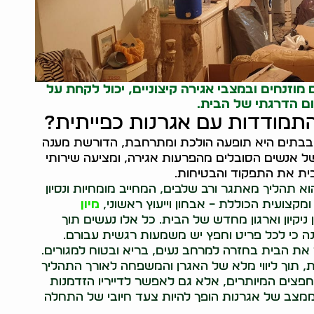
ם מוזנחים ובמצבי אגירה קיצוניים, יכול לקחת על
ם הדרגתי של הבית.
בהתמודדות עם אגרנות כפייתית?
בבתים היא תופעה הולכת ומתרחבת, הדורשת מענה
 אנשים הסובלים מהפרעות אגירה, ומציעה שירותי
 לבית את התפקוד והבטיחות.
א תהליך מאתגר ורב שלבים, המחייב מומחיות ונסיון
קצועית הכוללת – אבחון וייעוץ ראשוני,
מיון
 ניקיון וארגון מחדש של הבית. כל אלו נעשים תוך
 כי לכל פריט וחפץ יש משמעות רגשית עבורם.
את הבית בחזרה למרחב נעים, בריא ובטוח למגורים.
ת, תוך ליווי מלא של האגרן והמשפחה לאורך התהליך
צים המיותרים, אלא גם לאפשר לדייריו הזדמנות
ת ממצב של אגרנות הופך להיות צעד חיובי של התחלה