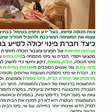
צוות מנוסה ומיומן, בעל ידע וניסיון בטיפול בבתי
עצמו את המשימה המורכבת ולהוביל תהליך שיקו
כיצד חברת פינוי יכולה לסייע 
אגרנות כפייתית
של חפצים ומצבור תכולה מיותרת 
מקצועי ויסודי. חברת שי פינוי מתמחה ב
פינוי בתים
של
פינוי תכולה,
סילוק פסולת
, ניקיון וחיטוי כדי להשיב
פינוי בתים
של אנשים הסובלים מ
אגרנות כפייתית
הו
רב. חברת שי פינוי מספקת מעטפת שירותים מקיפה ומ
מדוקדק של תכולת הבית
,
פינוי פסולת
ומפגעים, וכן
התחשבות ברגישות של האגרן והמשפחה, מתוך הבנה
העבודה מתבצעת ביסודיות וביעילות, במטרה להפוך 
צוות שי פועל תמיד בדיסקרטיות, במסירות ובאנושיו
המשמעותי. המטרה היא לא רק לפנות את הבית מהחפ
לפרק חדש ואיכותי יותר בחייהם. עם שי, פינוי הבי
חדשה ותקווה.