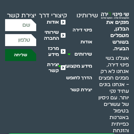
שירותינו
קיצורי דרך
יצירת קשר
אודות
מנקים את
הבלגן,
פינוי דירה
שירותי
מטפלים
החברה
בשורש
אודות
מרכז
הבעיה.
שירותים
מידע
שליחה
אצלנו בשי
יצירת
פינוי דירה,
מידע מקצועי
קשר
אנחנו לא רק
מפנים חפצים
הדרך לחופש
– אנחנו בונים
יצירת קשר
עתיד נקי
יותר. עם ניסיון
של עשורים
בטיפול
באגרנות
כפייתית
והזנחת