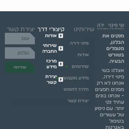
שירותינו
קיצורי דרך
יצירת קשר
אודות
מנקים את
הבלגן,
פינוי דירה
שירותי
מטפלים
החברה
בשורש
אודות
מרכז
הבעיה.
שירותים
מידע
שליחה
אצלנו בשי
יצירת
פינוי דירה,
מידע מקצועי
קשר
אנחנו לא רק
מפנים חפצים
הדרך לחופש
– אנחנו בונים
יצירת קשר
עתיד נקי
יותר. עם ניסיון
של עשורים
בטיפול
באגרנות