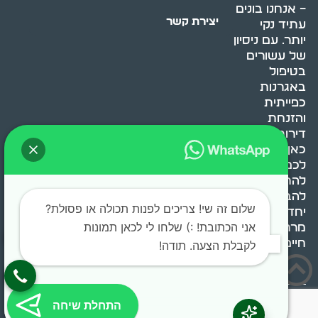
– אנחנו בונים
יצירת קשר
עתיד נקי
יותר. עם ניסיון
של עשורים
בטיפול
באגרנות
כפייתית
והזנחת
דירות, אנחנו
כאן כדי לעזור
לכם
להתמודד,
להבין ולשנות.
שלום זה שי! צריכים לפנות תכולה או פסולת?
יחד, ניצור
אני הכתובת! :) שלחו לי לכאן תמונות
מרחב
חיים בריא ומאוזן.
לקבלת הצעה. תודה!
בוסט מדיה © 2024 כל
התחלת שיחה
הזכויות שמורות.