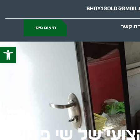
Shay1gold@gmail
רת קשר
תיאום פינוי
פתח סרג
ועי של שי פינוי