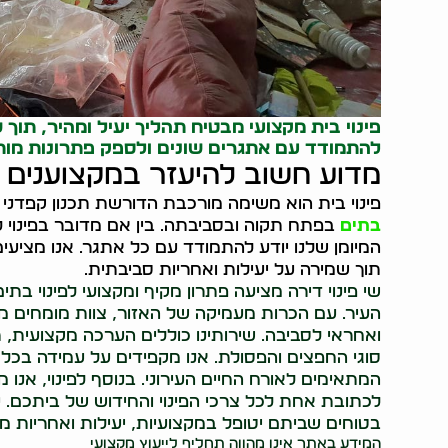
פינוי בית מקצועי מבטיח תהליך יעיל ומהיר, תוך 
להתמודד עם אתגרים שונים ולספק פתרונות מותא
מדוע חשוב להיעזר במקצוענים ל
פינוי בית הוא משימה מורכבת הדורשת תכנון קפדני ו
בתים
בפתח תקוה ובסביבתה. בין אם מדובר בפינוי 
המיומן שלנו יודע להתמודד עם כל אתגר. אנו מציעים פת
תוך שמירה על יעילות ואחריות סביבתית.
שי פינוי דירה מציעה פתרון מקיף ומקצועי לפינוי ב
העיר. עם הכרות מעמיקה של האזור, צוות מומחים מיומ
ואחראי לסביבה. שירותינו כוללים הערכה מקצועית, תכ
סוגי החפצים והפסולת. אנו מקפידים על עמידה בכל 
המתאימים לאורח החיים העירוני. בנוסף לפינוי, אנו מ
לכתובת אחת לכל צרכי הפינוי והחידוש של ביתכם. עם
בטוחים שביתם יטופל במקצועיות, יעילות ואחריות מ
המידע באתר אינו מהווה תחליף לייעוץ מקצועי