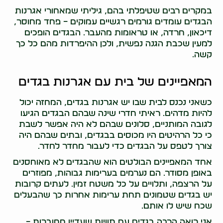
במקרים רבים שטיפלתי בהם, גיליתי שמאחורי אגרנות
הבגדים עומדים גורמים רגשיים עמוקים – פחד מחוסר,
דיכאון, חרדה, או טראומות מהעבר. הבגדים הופכים
למעין שכבת הגנה נפשית, ולכן ההיפרדות מהם כל כך
קשה.
המאפיינים של בית עם אגרנות בגדים
כשאני נכנס לבית שבו יש אגרנות בגדים, המחזה יכול
להיות מדהים. ראיתי חדרי שינה שבהם הבגדים הגיעו
לגובה המותניים, סלונים שבהם לא היה אפשר לשבת
כי כל הרהיטים היו מכוסים בבגדים, ובתים שבהם היה
צורך לטפס על הבגדים כדי לעבור מחדר לחדר.
אחד המאפיינים הבולטים הוא שהבגדים לא מאוחסנים
באופן מסודר. הם נערמים בערימות גבוהות, מפוזרים
על הרצפה, ותלויים על כל משטח זמין. לעתים קרובות
יש בגדים שטמונים תחת ערימות אחרות כך שהבעלים
שכח שיש לו אותם.
אני רואה הרבה בגדים עם תוויות שעדיין מחוברות –