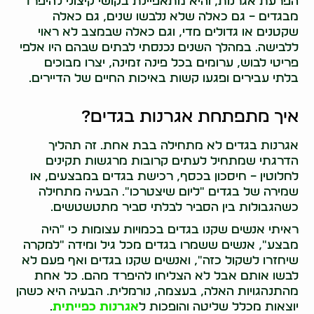
הפרעת אגרנות, והיא מתאפיינת בקושי קיצוני להיפרד
מבגדים – גם כאלה שלא נלבשו שנים, גם כאלה
שקטנים או גדולים מדי, וגם כאלה שבמצב לא ראוי
ללבישה. במהלך השנים נכנסתי לבתים שבהם היו אלפי
פריטי לבוש, ערומים בכל פינה זמינה, יצרו מבוכים
בלתי עבירים ופגעו קשות באיכות החיים של הדיירים.
איך מתפתחת אגרנות בגדים?
אגרנות בגדים לא מתחילה בבת אחת. זה תהליך
הדרגתי שמתחיל לעתים קרובות מרגשות תקינים
לחלוטין – חיסכון בכסף, רכישת בגדים במבצעים, או
שמירה של בגדים "ליום שיצטרכו". הבעיה מתחילה
כשהגבולות בין הסביר לבלתי סביר מתטשטשים.
ראיתי אנשים שקנו בגדים בכמויות עצומות כי "היה
מבצע", אנשים ששמרו בגדים מכל גיל ומידה "למקרה
שיחזרו לשקול כזה", ואנשים שקנו בגדים ואף פעם לא
לבשו אותם אבל לא הצליחו להיפרד מהם. כל אחת
מהתנהגויות האלה, בעצמה, נורמלית. הבעיה היא כשהן
יוצאות מכלל שליטה והופכות ל
אגרנות כפייתית
.