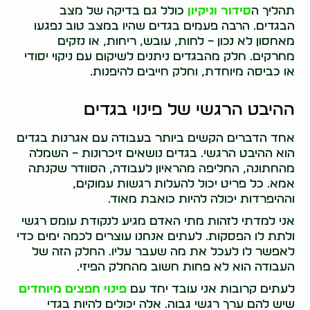
תהליך ה
סידור וניקיון
כולל גם בדיקה של מצב
הבגדים. הרבה פעמים בגדים שהיו במצב טוב נפגעו
מאחסון לא נכון – לחות, עובש, ריחות, או נזקים
מחרקים. חלק מהבגדים ניתנים לשיקום עם ניקוי יסודי
או כביסה מיוחדת, וחלק חייבים להיפנות.
ההיבט הרגשי של פינוי בגדים
אחד הדברים הקשים ביותר בעבודה עם אגרנות בגדים
הוא ההיבט הרגשי. בגדים נושאים זיכרונות – השמלה
מהחתונה, החליפה מהראיון לעבודה, הסוודר שקנתה
אמא. כל פריט יכול להעלות רגשות עמוקים,
וההיפרדות יכולה להיות כואבת מאוד.
אני למדתי לזהות מתי האדם מגיע לנקודת עומס רגשי
ולתת לו הפסקות. לעתים אנחנו עוצרים לכמה ימים כדי
לאפשר לו לעכל את מה שעבר עליו. החלק הזה של
העבודה הוא לא פחות חשוב מהחלק הפיזי.
לעתים קרובות אני עובד יחד עם
פינוי חפצים מיוחדים
שיש להם ערך רגשי גבוה. אלה יכולים להיות בגדי