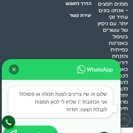
מפנים חפצים
הדרך לחופש
– אנחנו בונים
יצירת קשר
עתיד נקי
יותר. עם ניסיון
של עשורים
בטיפול
באגרנות
כפייתית
והזנחת
דירות, אנחנו
כאן כדי לעזור
לכם
להתמודד,
להבין ולשנות.
שלום זה שי! צריכים לפנות תכולה או פסולת?
יחד, ניצור
אני הכתובת! :) שלחו לי לכאן תמונות
מרחב
חיים בריא ומאוזן.
לקבלת הצעה. תודה!
בוסט מדיה © 2024 כל