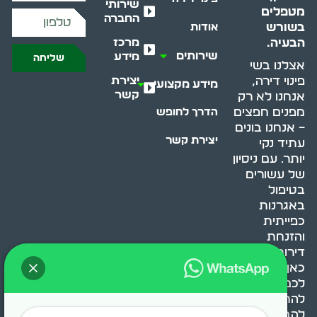
שירותי
מטפלים
החברה
בשורש
אודות
מרכז
הבעיה.
שירותים
מידע
שליחה
אצלנו בשי
יצירת
פינוי דירה,
מידע מקצועי
קשר
אנחנו לא רק
מפנים חפצים
הדרך לחופש
– אנחנו בונים
יצירת קשר
עתיד נקי
יותר. עם ניסיון
של עשורים
בטיפול
באגרנות
כפייתית
והזנחת
דירות, אנחנו
כאן כדי לעזור
לכם
להתמודד,
להבין ולשנות.