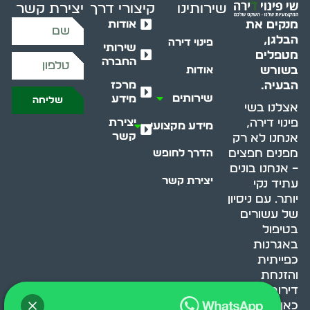
שירותינו
קיצורי דרך
יצירת קשר
אודות
מנקים את
הבלגן,
פינוי דירה
שירותי
מטפלים
החברה
בשורש
אודות
מרכז
הבעיה.
שירותים
מידע
שליחה
אצלנו בשי
יצירת
פינוי דירה,
מידע מקצועי
קשר
אנחנו לא רק
מפנים חפצים
הדרך לחופש
– אנחנו בונים
יצירת קשר
עתיד נקי
יותר. עם ניסיון
של עשורים
בטיפול
באגרנות
כפייתית
והזנחת
דירות, אנחנו
כאן כדי לעזור