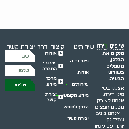
שירותינו
קיצורי דרך
יצירת קשר
אודות
מנקים את
הבלגן,
פינוי דירה
שירותי
מטפלים
החברה
בשורש
אודות
מרכז
הבעיה.
שירותים
מידע
שליחה
אצלנו בשי
יצירת
פינוי דירה,
מידע מקצועי
קשר
אנחנו לא רק
מפנים חפצים
הדרך לחופש
– אנחנו בונים
יצירת קשר
עתיד נקי
יותר. עם ניסיון