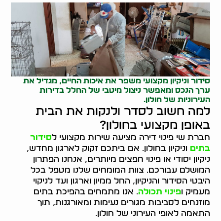
סידור וניקיון מקצועי משפר את איכות החיים, מגדיל את
ערך הנכס ומאפשר ניצול מיטבי של החלל בדירות
העירוניות של חולון.
למה חשוב לסדר ולנקות את הבית
באופן מקצועי בחולון?
חברת שי פינוי דירה מציעה שירות מקצועי ל
סידור
בתים
וניקיון בחולון. אם ביתכם זקוק לארגון מחדש,
ניקיון יסודי או פינוי חפצים מיותרים, אנחנו הפתרון
המושלם עבורכם. צוות המומחים שלנו מטפל בכל
היבטי הסידור והניקיון, החל ממיון וארגון ועד לניקוי
מעמיק ו
פינוי תכולה
. אנו מתמחים בהפיכת בתים
מוזנחים לסביבות מגורים נעימות ומאורגנות, תוך
התאמה לאופי העירוני של חולון.