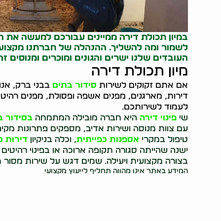
במיון תכולת דירה ממיינים עבורכם למעשה את ה
לשמור ומה להשליך. ההנהלה של חברתנו מקצועי
העובדים שלנו ישרים והגונים ומוכרים ומנוסים זה
מיון תכולת דירה
אם אתם זקוקים לשירות
סידור בתים
בבני ברק, אנ
דירות, מארגנים, מפנים אשפה ופסולת, מפנים רהיטי
לעמוד לשירותכם.
שי
פינוי דירה
היא חברה מובילה המתמחה
בסידור ב
עם צוות מנוסה ושירות אדיב, מספקים פתרונות מקיפי
טיפול במקרי
אספנות כפייתית
, וכלה בניקיון
דירות מ
ישנה שהייתה סגורה תקופה ארוכה או בפינוי רהיטים
בצורה מקצועית ויעילה. שמים דגש על שירות מסור
המידע באתר אינו מהווה תחליף לייעוץ מקצועי