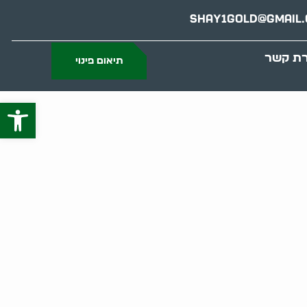
Shay1gold@gmail
רת קשר
תיאום פינוי
פתח סרג
 ברק