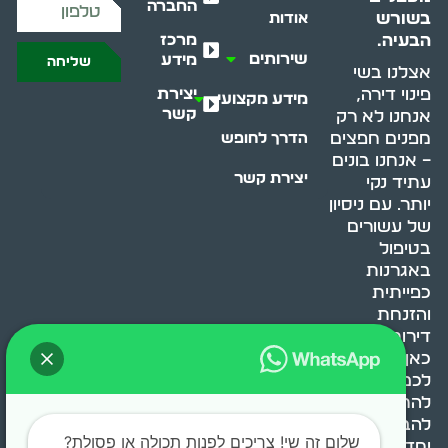
החברה
בשורש
אודות
מרכז
הבעיה.
שירותים
מידע
שליחה
אצלנו בשי
יצירת
פינוי דירה,
מידע מקצועי
קשר
אנחנו לא רק
מפנים חפצים
הדרך לחופש
– אנחנו בונים
יצירת קשר
עתיד נקי
יותר. עם ניסיון
של עשורים
בטיפול
באגרנות
כפייתית
והזנחת
דירות, אנחנו
כאן כדי לעזור
לכם
להתמודד,
להבין ולשנות.
שלום זה שי! צריכים לפנות תכולה או פסולת?
יחד, ניצור