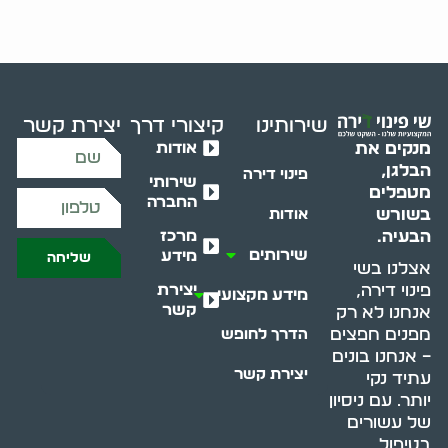
שירותינו
קיצורי דרך
יצירת קשר
אודות
מנקים את
הבלגן,
פינוי דירה
שירותי
מטפלים
החברה
בשורש
אודות
מרכז
הבעיה.
שירותים
מידע
שליחה
אצלנו בשי
יצירת
פינוי דירה,
מידע מקצועי
קשר
אנחנו לא רק
מפנים חפצים
הדרך לחופש
– אנחנו בונים
יצירת קשר
עתיד נקי
יותר. עם ניסיון
של עשורים
בטיפול