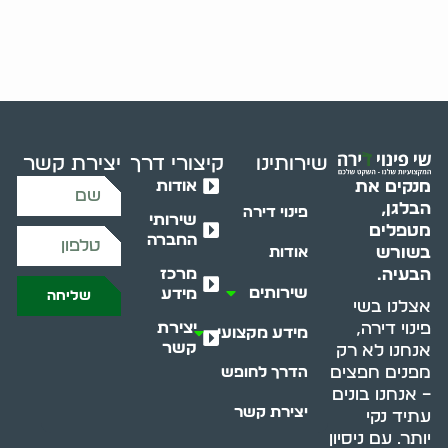
שירותינו
קיצורי דרך
יצירת קשר
אודות
מנקים את
הבלגן,
פינוי דירה
שירותי
מטפלים
החברה
בשורש
אודות
מרכז
הבעיה.
שירותים
מידע
שליחה
אצלנו בשי
יצירת
פינוי דירה,
מידע מקצועי
קשר
אנחנו לא רק
מפנים חפצים
הדרך לחופש
– אנחנו בונים
יצירת קשר
עתיד נקי
יותר. עם ניסיון