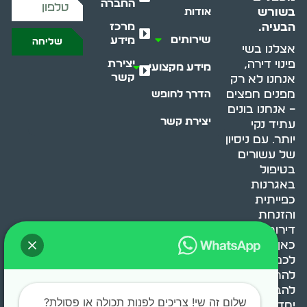
החברה
בשורש
אודות
מרכז
הבעיה.
שירותים
מידע
שליחה
אצלנו בשי
יצירת
פינוי דירה,
מידע מקצועי
קשר
אנחנו לא רק
מפנים חפצים
הדרך לחופש
– אנחנו בונים
יצירת קשר
עתיד נקי
יותר. עם ניסיון
של עשורים
בטיפול
באגרנות
כפייתית
והזנחת
דירות, אנחנו
כאן כדי לעזור
לכם
להתמודד,
להבין ולשנות.
שלום זה שי! צריכים לפנות תכולה או פסולת?
יחד, ניצור