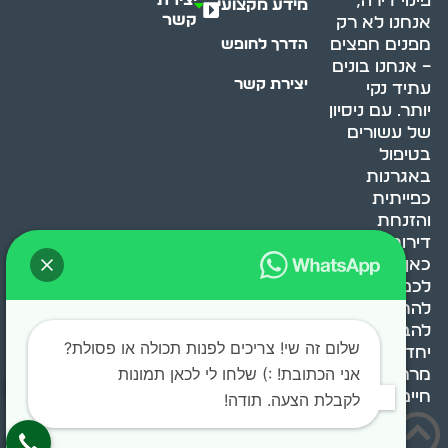
פינוי דירה,
מידע מקצועי
קשר
אנחנו לא רק
מפנים חפצים
הדרך לחופש
– אנחנו בונים
יצירת קשר
עתיד נקי
יותר. עם ניסיון
של עשורים
בטיפול
באגרנות
כפייתית
והזנחת
דירות, אנחנו
כאן כדי לעזור
לכם
להתמודד,
להבין ולשנות.
שלום זה שי! צריכים לפנות תכולה או פסולת?
יחד, ניצור
אני הכתובת! :) שלחו לי לכאן תמונות
מרחב
חיים בריא ומאוזן.
לקבלת הצעה. תודה!