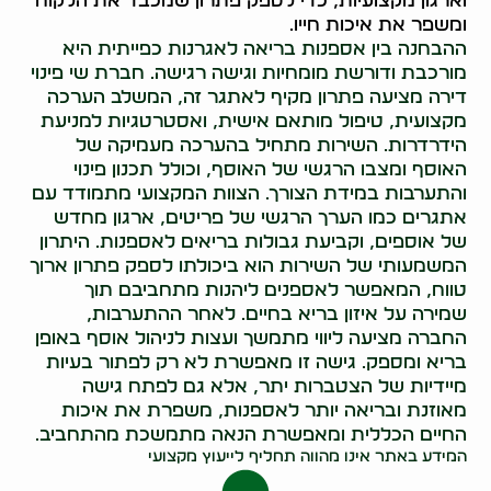
וארגון מקצועיות, כדי לספק פתרון שמכבד את הלקוח
ומשפר את איכות חייו.
ההבחנה בין אספנות בריאה לאגרנות כפייתית היא
מורכבת ודורשת מומחיות וגישה רגישה. חברת שי פינוי
דירה מציעה פתרון מקיף לאתגר זה, המשלב הערכה
מקצועית, טיפול מותאם אישית, ואסטרטגיות למניעת
הידרדרות. השירות מתחיל בהערכה מעמיקה של
האוסף ומצבו הרגשי של האוסף, וכולל תכנון פינוי
והתערבות במידת הצורך. הצוות המקצועי מתמודד עם
אתגרים כמו הערך הרגשי של פריטים, ארגון מחדש
של אוספים, וקביעת גבולות בריאים לאספנות. היתרון
המשמעותי של השירות הוא ביכולתו לספק פתרון ארוך
טווח, המאפשר לאספנים ליהנות מתחביבם תוך
שמירה על איזון בריא בחיים. לאחר ההתערבות,
החברה מציעה ליווי מתמשך ועצות לניהול אוסף באופן
בריא ומספק. גישה זו מאפשרת לא רק לפתור בעיות
מיידיות של הצטברות יתר, אלא גם לפתח גישה
מאוזנת ובריאה יותר לאספנות, משפרת את איכות
החיים הכללית ומאפשרת הנאה מתמשכת מהתחביב.
המידע באתר אינו מהווה תחליף לייעוץ מקצועי