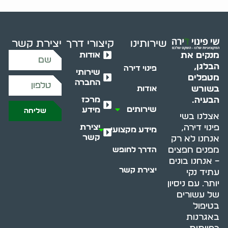
שירותינו
קיצורי דרך
יצירת קשר
אודות
מנקים את
הבלגן,
פינוי דירה
שירותי
מטפלים
החברה
בשורש
אודות
מרכז
הבעיה.
שירותים
מידע
שליחה
אצלנו בשי
יצירת
פינוי דירה,
מידע מקצועי
קשר
אנחנו לא רק
מפנים חפצים
הדרך לחופש
– אנחנו בונים
יצירת קשר
עתיד נקי
יותר. עם ניסיון
של עשורים
בטיפול
באגרנות