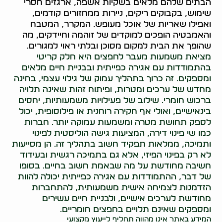
הבתים שלהם מלאים בשקיות אשפה, ארגזים חסרי
שימוש, בקבוקים ריקים, ניירות ממחזורים קודמים,
ואפילו שאריות של אוכל מעופש. המקרר, המטבח
והאמבטיה הופכים למוקדים של זוהמה וחיידקים, מה
שהופך את הבית למקום מסוכן ובלתי ראוי למגורים.
מציאת משמעות מעבר לחפצים היא חלק קריטי
בהתמודדות עם אגירה כפייתית ובבניית חיים מלאים
ומספקים. זה כרוך בתהליך עמוק של גילוי עצמי, בחינה
מחדש של ערכים ומטרות, ופיתוח זהות שאינה תלויה
ברכוש חומרי. שילוב של פעילויות משמעותיות, יחסים
בינאישיים, ואולי אף חקירה רוחנית או פילוסופית, יכול
לספק תחושת מטרה ומשמעות עמוקה יותר. חברות
כמו שי פינוי דירה, המציעות גישה הוליסטית לפינוי
ותמיכה, ממלאות תפקיד חשוב בתהליך זה. הן מסייעות
לא רק בפינוי הפיזי, אלא גם בתמיכה רגשית ובעידוד
חשיבה מחודשת על מה שבאמת חשוב בחיים. בסופו
של דבר, ההתמודדות עם אגירה כפייתית יכולה להוות
הזדמנות לצמיחה אישית משמעותית, להתחברות
מחודשת לערכים אישיים, ולבניית חיים עשירים
ומספקים שאינם תלויים בחפצים חומריים.
המידע באתר אינו מהווה תחליף לייעוץ מקצועי