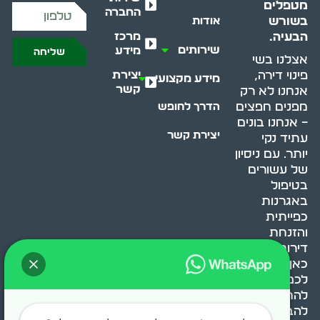
מטפלים
החברה
בשורש
אודות
מרכז
הבעיה.
שירותים
מידע
שליחה
אצלנו בשי
יצירת
פינוי דירה,
מידע מקצועי
קשר
אנחנו לא רק
מפנים חפצים
הדרך לחופש
– אנחנו בונים
יצירת קשר
עתיד נקי
יותר. עם ניסיון
של עשורים
בטיפול
באגרנות
כפייתית
והזנחת
דירות, אנחנו
כאן כדי לעזור
לכם
להתמודד,
להבין ולשנות.