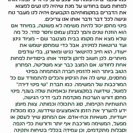
לפחות פעם בחודש על מנת שיהיה לנו נעים למצוא
את הדברים במקומותיהם הקבועים ויהיה לנו מעבר נוח
וגישה לכל דבר ודבר אותו אנו צריכים.
פינוי מחסן יכול להיות משימה לא פשוטה, במיוחד אם
הוא הוזנח שנים והפך לבלגן עמוס וחסר סדר. כל מה
שלא מצא את מקומו בבית מצטבר שם – מציוד גינון
ועד גרוטאות למיניהן. אבל כדי שמחסן ישמש את
ייעודו, הוא חייב להישאר נגיש ומאורגן, בלי עודפים
מיותרים. לכן חשוב לרוקן ולסדר אותו ביסודיות לפחות
אחת לחודש. אם המצב כבר יצא משליטה, הפתרון
הטוב ביותר הוא להזמין חברה המתמחה בפינוי
מחסנים, שיש לה את הניסיון והכלים להתמודד עם כל
המורכבות של המשימה. כמו חברת "שי פינוי דירה"
למשל, שידועה במקצועיות ובאמינות שלה בענף. פינוי
מחסן דורש הערכות מוקדמת לגבי דרכי הגישה,
התשתיות הקיימות, סוג התכולה וכמותה. צוות מיומן
ידע להעריך את הזמן והאמצעים שידרשו, כמו מכולות
ייעודיות, משאיות וכח-אדם. אם המחסן שייך לעסק או
מפעל, המשימה מורכבת אף יותר ודורשת כלי הנפה
וסבלות מתקדמים, וכן עמידה בכללי בטיחות ותקינה