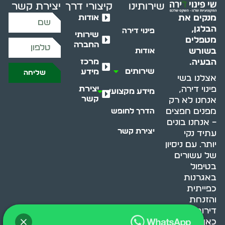
שירותינו
קיצורי דרך
יצירת קשר
אודות
מנקים את
הבלגן,
פינוי דירה
שירותי
מטפלים
החברה
בשורש
אודות
מרכז
הבעיה.
שירותים
מידע
שליחה
אצלנו בשי
יצירת
פינוי דירה,
מידע מקצועי
קשר
אנחנו לא רק
מפנים חפצים
הדרך לחופש
– אנחנו בונים
יצירת קשר
עתיד נקי
יותר. עם ניסיון
של עשורים
בטיפול
באגרנות
כפייתית
והזנחת
דירות, אנחנו
כאן כדי לעזור