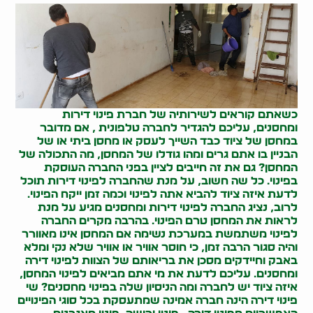
כשאתם קוראים לשירותיה של חברת
פינוי דירות
ומחסנים
, עליכם להגדיר לחברה טלפונית , אם מדובר
במחסן של ציוד כבד השייך לעסק או מחסן ביתי או של
הבניין בו אתם גרים ומהו גודלו של המחסן, מה התכולה של
המחסן? גם את זה חייבים לציין בפני החברה העוסקת
בפינוי. כל שה חשוב, על מנת שהחברה
לפינוי דירות
תוכל
לדעת איזה ציוד להביא אתה לפינוי וכמה זמן ייקח הפינוי.
לרוב, נציג החברה
לפינוי דירות
ומחסנים
מגיע על מנת
לראות את המחסן טרם הפינוי. בהרבה מקרים החברה
לפינוי משתמשת במערכת נשימה אם המחסן אינו מאוורר
והיה סגור הרבה זמן, כי חוסר אוויר או אוויר שלא נקי ומלא
באבק וחיידקים מסכן את בריאותם של הצוות ל
פינוי דירה
ומחסנים
. עליכם לדעת את מי אתם מביאים לפינוי המחסן,
איזה ציוד יש לחברה ומה הניסיון שלה ב
פינוי מחסנים
? שי
פינוי דירה
הינה חברה אמינה שמתעסקת בכל סוגי הפינויים