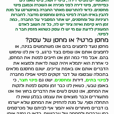
האפשריים מ
פינוי דירה
,
פינוי ירושה
,
פינוי מאגרנים
כפייתיים
,
פינוי דירה
לפני מכירה או השכרה וכמובן
פינוי
מחסנים
. כדאי להתרשם מאתר החברה באינטרנט על מנת
להבין באיזו חברה
לפינוי בתים
ומחסנים
מדובר. לחברות
רציניות של ומחסנים, יש אתר המסביר על החברה , כמה
זמן היא קיימת ואיזה ציוד יש לה, כל זה חשוב לאדם
המעוניין לדעת עם מי יש לו עסק כשהוא מזמין חבר ה
לפינוי.
מחסן פרטי? או מחסן של עסק?
מחסן נועד לחפצים בהם אנו משתמשים בגינה, או
לחפצים אותם אנו שמים בצד כרגע, כי אין לנו שימוש
בהם. אבל מדי כמה זמן אנו חייבים לפנות את המחסן,
כי אחרת הוא יתמלא ויהיה קשה לראות ולמצוא את
הדברים אותם אנו באמת צריכים. ישנם מחסנם מלאים
בתכולה שבסופו של דבר זקוקים לפינוי אפילו מחברה
ל
פינוי בתים
, דירות
ומחסנים
. ישנו גם
פינוי חצר
, כי
באופן טבעי, כשאין לנו כבר זמן ומקום לפנות ולנקות
את המחסן, אנו נוטים לשים את הדברים בחוץ ואז אנו
מתעוררים וכבר מוצאים את עצמנו בבלגן שאין לו
התחלה וסוף. על מנת להחזיק את המחסן שלא ייערמו
בו דברים מיותרים והוא יהפוך אף לביתם של מכרסמים
כמו עכברים ולחממה של עכבישים, כדאי כי נפנה אותו