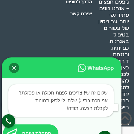
מפנים חפצים
הדרך לחופש
– אנחנו בונים
יצירת קשר
עתיד נקי
יותר. עם ניסיון
של עשורים
בטיפול
באגרנות
כפייתית
והזנחת
דירות, אנחנו
כאן כדי לעזור
לכם
להתמודד,
להבין ולשנות.
שלום זה שי! צריכים לפנות תכולה או פסולת?
יחד, ניצור
אני הכתובת! :) שלחו לי לכאן תמונות
מרחב
חיים בריא ומאוזן.
לקבלת הצעה. תודה!
בוסט מדיה © 2024 כל
התחלת שיחה