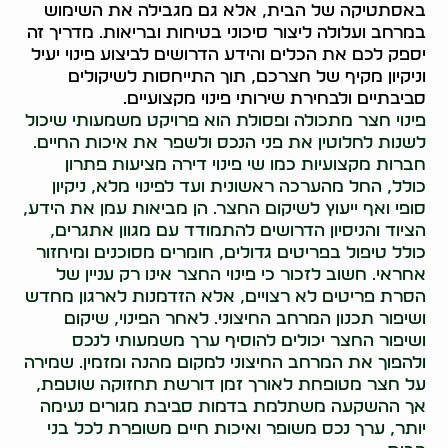
באסתטיקה של הבית, אלא גם מגבילה את השימוש
במרחב ועלולה ליצור סיכוני בטיחות ובריאות. מדריך זה
יספק לכם את הכלים והידע הדרושים לביצוע פינוי יעיל
וניקיון מקיף של חצרכם, תוך התייחסות לשיקולים
סביבתיים ולבחירת שירותי פינוי מקצועיים.
פינוי חצר מתכולה ופסולת הוא פרויקט משמעותי שיכול
לשנות לחלוטין את פני הנכס ולשפר את איכות החיים.
חברות מקצועיות כמו שי פינוי דירה מציעות פתרון
כולל, החל מהערכה ראשונית ועד לפינוי מלא, ניקיון
סופי ואף ייעוץ לשיקום החצר. הן מביאות עמן את הידע,
הציוד והניסיון הדרושים להתמודד עם מגוון אתגרים,
כולל טיפול בפריטים גדולים, חומרים מסוכנים ומיחזור
אחראי. חשוב לזכור כי פינוי החצר אינו רק עניין של
הסרת פריטים לא רצויים, אלא הזדמנות לארגון מחדש
ושיפור תכנון המרחב החיצוני. לאחר הפינוי, שיקום
ושיפור החצר יכולים להוסיף ערך משמעותי לנכס
ולהפוך את המרחב החיצוני למקום מהנה ומזמין. שמירה
על חצר מטופחת לאורך זמן דורשת תחזוקה שוטפת,
אך ההשקעה משתלמת בדמות סביבת מגורים נעימה
יותר, ערך נכס משופר ואיכות חיים משופרת לכל בני