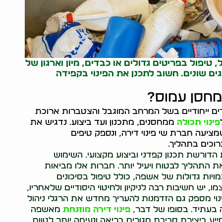
יפול בפריטים גדולים או כבדים, מיון וארגון של
ים שונים. חשוב לתכנן את הפינוי בקפידה
מחסן עמוס?
ם ייחודיים בשל המרחב המוגבל והצטברות ארוכת
פינוי תכולה
ממחסנים, מתכנון ועד ביצוע. נדגיש את
ציעה חברת שי פינוי דירה, ונספק טיפים
וכים בתהליך.
הדורשת תכנון קפדני וביצוע מקצועי. השימוש
את התהליך לבטוח ויעיל יותר. חברות אלו מביאות
מויות גדולות של אשפה, כולל טיפול בסיכונים
מו, יש חשיבות רבה לניקיון ולחיטוי היסודיים שלאחריו,
ינוי מספק גם הזדמנות להעריך מחדש את הרגלי ניהול
בעתיד. בסופו של דבר,
פינוי דירה מוזנחת
מאשפה
ע ביצירת סביבת מגורים בריאה ונעימה יותר לטווח