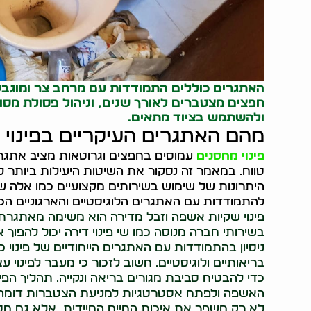
האתגרים כוללים התמודדות עם מרחב צר ומוגבל, ט
חפצים מצטברים לאורך שנים, וניהול פסולת מסוג
ולהשתמש בציוד מתאים.
מהם האתגרים העיקריים בפינוי 
פינוי מחסנים
עמוסים בחפצים וגרוטאות מציב אתגרי
טווח. במאמר זה נסקור את השיטות היעילות ביותר ל
היתרונות של שימוש בשירותים מקצועיים כמו אלה שמ
להתמודדות עם האתגרים הלוגיסטיים והארגוניים הכר
פינוי שקיות אשפה וזבל מדירה הוא משימה מאתגרת 
בשירותי חברה מנוסה כמו שי פינוי דירה יכול להפוך 
ניסיון בהתמודדות עם האתגרים הייחודיים של פינוי כ
בריאותיים ולוגיסטיים. חשוב לזכור כי מעבר לפינוי עצ
כדי להבטיח סביבת מגורים בריאה ונקייה. תהליך הפ
האשפה ולפתח אסטרטגיות למניעת הצטברות דומה 
לא רק משפר את איכות החיים המיידית, אלא גם מסיי