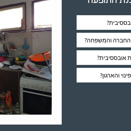
בנת התופעה
בססיבית?
י החברה והמשפחה?
ת אובססיבית?
נוי והארגון?