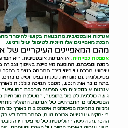
אגרנות אובססיבית מתבטאת בקושי להיפרד מחפצים
הבנת מאפיינים אלו חיונית לטיפול יעיל ורגיש.
מהם המאפיינים העיקריים של א
אספנות כפייתית
, או אגרנות אובססיבית, היא הפר
ממנה וסביבתם. התופעה מאופיינת באיסוף וצבירה ב
שימוש. חברת שי פינוי דירה מתמחה בטיפול במקרים
פסיכולוגית עם מומחיות טכנית בפינוי ושיקום בתים.
בתחום בריאות הנפש, מספק תמיכה כוללנית לאורך כ
אגרנות אובססיבית היא הפרעה מורכבת המשפיעה על 
גישה כוללנית לטיפול בתופעה, המשלבת מומחיות בפי
הפסיכולוגיים והחברתיים של אגרנות. התהליך מתחיל
ומלווה בתמיכה פסיכולוגית אינטנסיבית לאורך כל ה
בין-מקצועי ובגישה ארוכת טווח, המתמודדת לא רק 
ההפרעה. הגישה ההוליסטית של שי פינוי דירה מבטי
בשינוי עמוק באיכות החיים של האגרן ומשפחתו. זוה