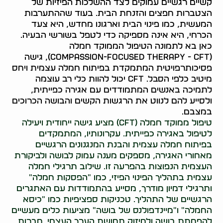
קשיים רגשיים עמוקים לצד ההשלכות הפיזיות של
הצטברות חפצים והזנחת הבית. בעוד שההתערבות
המעשית, כמו פינוי הבית וארגונו מחדש, היא צעד
הכרחי, היא אינה מספיקה כדי לטפל בשורשי הבעיה.
כאן בא לתמונה הטיפול הממוקד חמלה
(Compassion-Focused Therapy - CFT), גישה
פסיכותרפויטית המתמקדת בפיתוח חמלה עצמית ויחס
מיטיב כלפי הסבל. CFT יכול להוות כלי רב עוצמה
לתמיכה באנשים המתמודדים עם אגירה כפייתית,
ולסייע להם לנווט את הרגשות הקשים והבושה הכרוכים
במצבם.
טיפול ממוקד חמלה (CFT) מציע גישה ייחודית ויעילה
לטיפול באגירה כפייתית. עקרונותיו, המתמקדים
בפיתוח חמלה עצמית והבנת המנגנונים הרגשיים
מאחורי האגירה, מספקים מענה עמוק לבושה ולביקורת
העצמית הנפוצות בהפרעה זו. שילוב תרגילי חמלה
עצמית בתהליך הפינוי הפיזי, כמו "הפסקות חמלה"
ותרגילי דמיון מודרך, מסייע בהתמודדות עם האתגרים
הרגשיים של התהליך. טכניקות ספציפיות כמו "כיסא
החמלה" ו"מיינדפולנס של בושה" מציעות כלים מעשיים
להפחתת בושה ולחיזוק תחושת הערך העצמי. חברות