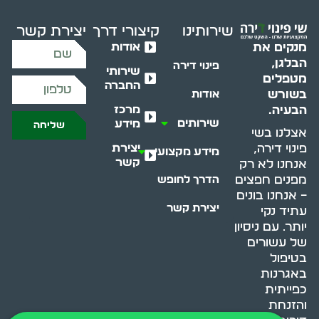
שירותינו
קיצורי דרך
יצירת קשר
אודות
מנקים את
הבלגן,
פינוי דירה
שירותי
מטפלים
החברה
בשורש
אודות
מרכז
הבעיה.
שירותים
מידע
שליחה
אצלנו בשי
יצירת
פינוי דירה,
מידע מקצועי
קשר
אנחנו לא רק
מפנים חפצים
הדרך לחופש
– אנחנו בונים
יצירת קשר
עתיד נקי
יותר. עם ניסיון
של עשורים
בטיפול
באגרנות
כפייתית
והזנחת