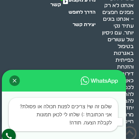
קשר
אנחנו לא רק
מפנים חפצים
הדרך לחופש
– אנחנו בונים
יצירת קשר
עתיד נקי
יותר. עם ניסיון
של עשורים
בטיפול
באגרנות
כפייתית
והזנחת
דירות, אנחנו
כאן כדי לעזור
לכם
להתמודד,
להבין ולשנות.
שלום זה שי! צריכים לפנות תכולה או פסולת?
יחד, ניצור
אני הכתובת! :) שלחו לי לכאן תמונות
מרחב
חיים בריא ומאוזן.
לקבלת הצעה. תודה!