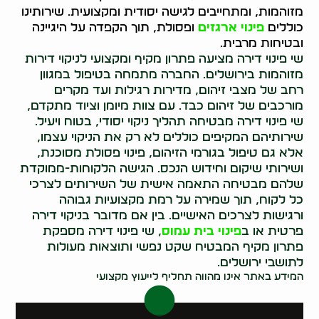
מזוהמות, ומתחייבים לגישה יסודית ומקצועית. שירותינו
כוללים
פינוי ארגזים
ופסולת, תוך הקפדה על היגיינה
ובטיחות מרבית.
שי פינוי דירה מציעה פתרון מקיף ומקצועי לניקוי דירות
מזוהמות בירושלים. החברה מתמחה בטיפול במגוון
רחב של מצבי זיהום, מדירות רגילות ועד מקרים
מורכבים של זיהום כבד. עם צוות מיומן וציוד מתקדם,
שי פינוי דירה מבטיחה תהליך ניקוי יסודי, בטוח ויעיל.
שירותיהם המקיפים כוללים לא רק את הניקוי עצמו,
אלא גם טיפול בגורמי הזיהום, פינוי פסולת מסוכנת,
ושירותי שיקום וחידוש הנכס. הגישה הלקוחות-ממוקדת
שלהם מבטיחה התאמה אישית של השירותים לצרכי
כל לקוח, תוך שמירה על רמת מקצועיות גבוהה
ורגישות לצרכים האישיים. בין אם מדובר בניקוי דירה
פרטית או ב
פינוי בית עמוס
, שי פינוי דירה מספקת
פתרון מקיף המבטיח שקט נפשי ותוצאות מעולות
לתושבי ירושלים.
המידע באתר אינו מהווה תחליף לייעוץ מקצועי