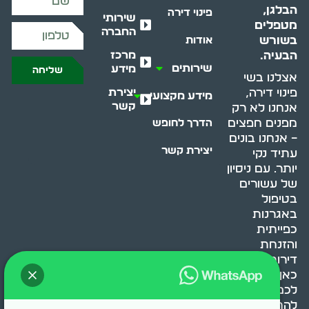
הבלגן,
פינוי דירה
שירותי
מטפלים
החברה
בשורש
אודות
מרכז
הבעיה.
שירותים
מידע
שליחה
אצלנו בשי
יצירת
פינוי דירה,
מידע מקצועי
קשר
אנחנו לא רק
מפנים חפצים
הדרך לחופש
– אנחנו בונים
יצירת קשר
עתיד נקי
יותר. עם ניסיון
של עשורים
בטיפול
באגרנות
כפייתית
והזנחת
דירות, אנחנו
כאן כדי לעזור
לכם
להתמודד,