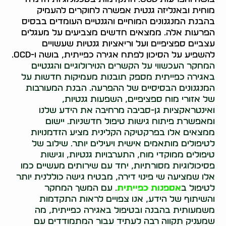
מוחית ובאנליזה גנטית אפשרה לחוקרים להעמיק
בהבנת המנגנונים המוחיים והגנטיים העומדים בבסיס
הפרעות אלה. ממצאים חדשים מצביעים על מעגלים
עצביים ספציפיים ועל וריאציות גנטיות שעשויים
להשפיע על הסיכון לפתח אגירה כפייתית, בושה ו-OCD.
המחקר העכשווי על הקשרים הנוירולוגיים והגנטיים
באגירה כפייתית מספק תובנות מעמיקות חדשות על
המנגנונים הבסיסיים של ההפרעה. הבנת המעורבות
של אזורי מוח ספציפיים, השפעות גנטיות,
ואינטראקציות גן-סביבה מרחיבה את הידע שלנו
ומאפשרת פיתוח גישות טיפול חדשניות. יישום
ממצאים אלו בפרקטיקה הקלינית מציע הזדמנויות
לטיפולים מותאמים אישית ויעילים יותר. שילוב של
טיפולים ממוקדי מוח, התערבויות גנטיות, וגישות
פסיכולוגיות מסורתיות, יחד עם שירותים מעשיים כמו
אלו שמציעה שי פינוי דירה, מבטיח גישה כוללנית יותר
לטיפול ב
אספנות כפייתית
. עם המשך המחקר
והשיתוף של הידע, אנו צפויים לראות התקדמות
משמעותית בהבנה ובטיפול באגירה כפייתית, מה
שמעניק תקווה רבה לעתיד עבור המתמודדים עם