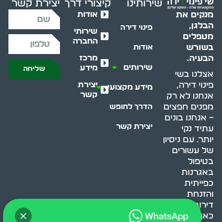
שירותינו
קיצורי דרך
יצירת קשר
אודות
מנקים את
הבלגן,
פינוי דירה
שירותי
מטפלים
החברה
בשורש
אודות
מרכז
הבעיה.
שירותים
מידע
שליחה
אצלנו בשי
יצירת
פינוי דירה,
מידע מקצועי
קשר
אנחנו לא רק
מפנים חפצים
הדרך לחופש
– אנחנו בונים
יצירת קשר
עתיד נקי
יותר. עם ניסיון
של עשורים
בטיפול
באגרנות
כפייתית
והזנחת
דירות, אנחנו
כאן כדי לעזור