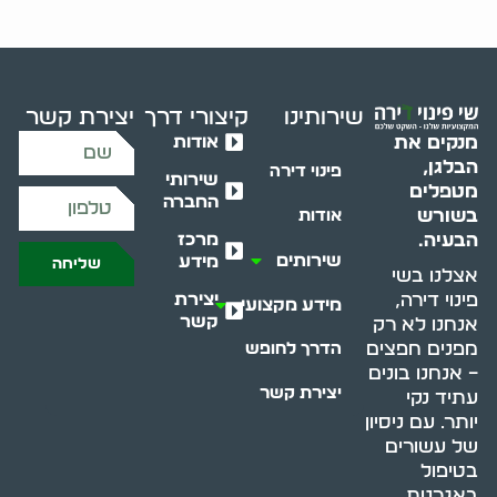
שירותינו
קיצורי דרך
יצירת קשר
אודות
מנקים את
הבלגן,
פינוי דירה
שירותי
מטפלים
החברה
בשורש
אודות
מרכז
הבעיה.
שירותים
מידע
שליחה
אצלנו בשי
יצירת
פינוי דירה,
מידע מקצועי
קשר
אנחנו לא רק
מפנים חפצים
הדרך לחופש
– אנחנו בונים
יצירת קשר
עתיד נקי
יותר. עם ניסיון
של עשורים
בטיפול
באגרנות