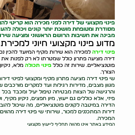
פינוי מקצועי של דירה לפני מכירה הוא קריטי לה
מסודרת ומטופחת מושכת יותר קונים ויכולה להעל
מבינה את חשיבות הרושם הראשוני ומציעה שירו
מדוע פינוי מקצועי חיוני למכירת
פינוי דירה
למכירה הוא שירות מקיף המיועד להכין נכ
דירה מציעה פתרון כולל שמטרתו לא רק לפנות את ה
פוטנציאליים. שירות זה כולל
פינוי תכולה
מלא, ניקיון
הצורך.
שי פינוי דירה מציעה פתרון מקיף ומקצועי לפינוי 
מגוון מצבים, מדירות רגילות ועד למקרים מורכבים ש
והרגישה של הצוות מבטיחה טיפול יעיל ומכבד בכל ה
פיזי, אלא כוללים גם ייעוץ, מיון חפצים, ניקיון מקי
הדירה במיטבה לקונים פוטנציאליים, מה שיכול להובי
דירות המתכננים למכור, שירותי שי פינוי דירה מה
המכירה.
המידע באתר אינו מהווה תחליף לייעוץ מקצועי