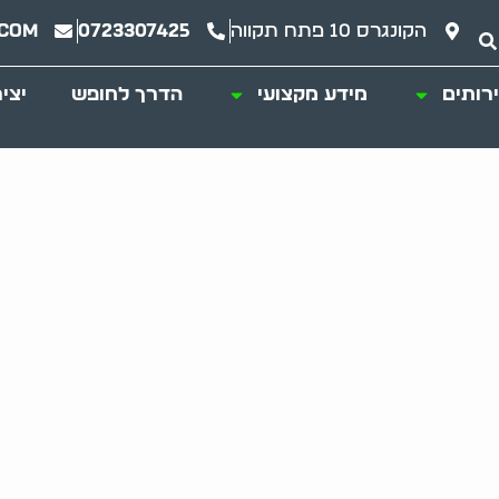
הקונגרס 10 פתח תקווה
0723307425
.com
רותים
מידע מקצועי
הדרך לחופש
יצי
ירה: שירות מקיף לה