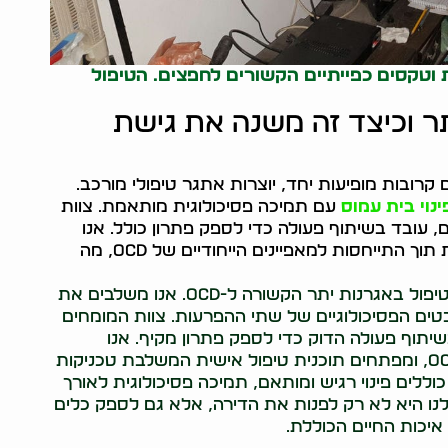
ות וטקסים כפייתיים הקשורים לחפצים. הטיפול
 אגרנות יתר וכיצד זה משנה את גישת
הפרעה טורדנית-כפייתית (OCD) לעיתים קרובות מופיעות יחד, יוצרות אתגר טיפולי מורכב.
ינוי בית עמוס
עם תמיכה פסיכולוגית מותאמת. צוות
ים, עובד בשיתוף פעולה כדי לספק פתרון כולל. אנו
מתמקדים בטיפול בסימפטומים הפיזיים של האגרנות תוך התייחסות למאפיינים הייחודיים של OCD, מה
חברת שי פינוי דירה מציעה גישה ייחודית וכוללנית לטיפול באגרנות יתר הקשורה ל-OCD. אנו משלבים את
בטים הפסיכולוגיים של שתי ההפרעות. צוות המומחים
 בשיתוף פעולה הדוק כדי לספק פתרון מקיף. אנו
מתחילים בהערכה מעמיקה של מצב האגרנות וה-OCD, ומפתחים תוכנית טיפול אישית המשלבת טכניקות
שלנו כוללים פינוי רגיש ומותאם, תמיכה פסיכולוגית לאורך
לנו היא לא רק לפנות את הדירה, אלא גם לספק כלים
יכות החיים הכוללת.