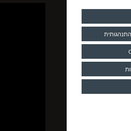
-התנהגותית
ות