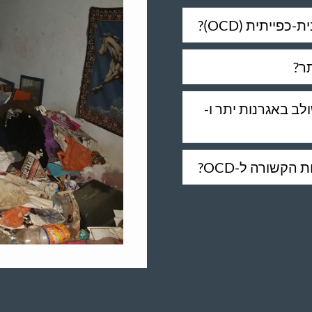
ייתית (OCD)?
לב באגרנות יתר ו-
הקשורה ל-OCD?