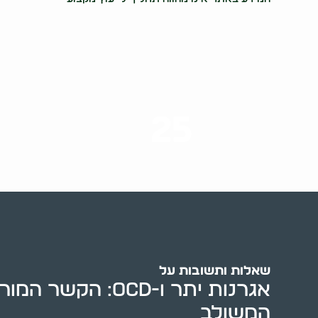
25
ערים בארץ
שאלות ותשובות על
אגרנות יתר ו-OCD: הק
המשולב