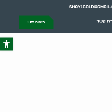
Shay1gold@gmail
רת קשר
תיאום פינוי
פתח סרג