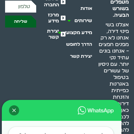
מטפלים
החברה
בשורש
אודות
מרכז
הבעיה.
שירותים
מידע
שליחה
אצלנו בשי
יצירת
פינוי דירה,
מידע מקצועי
קשר
אנחנו לא רק
מפנים חפצים
הדרך לחופש
– אנחנו בונים
יצירת קשר
עתיד נקי
יותר. עם ניסיון
של עשורים
בטיפול
באגרנות
כפייתית
והזנחת
דירות, אנחנו
כאן כדי לעזור
לכם
להתמודד,
להבין ולשנות.