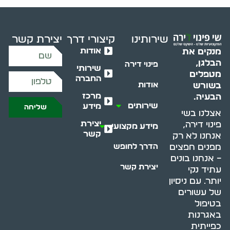
שירותינו
קיצורי דרך
יצירת קשר
אודות
מנקים את
הבלגן,
פינוי דירה
שירותי
מטפלים
החברה
בשורש
אודות
מרכז
הבעיה.
שירותים
מידע
שליחה
אצלנו בשי
יצירת
פינוי דירה,
מידע מקצועי
קשר
אנחנו לא רק
מפנים חפצים
הדרך לחופש
– אנחנו בונים
יצירת קשר
עתיד נקי
יותר. עם ניסיון
של עשורים
בטיפול
באגרנות
כפייתית