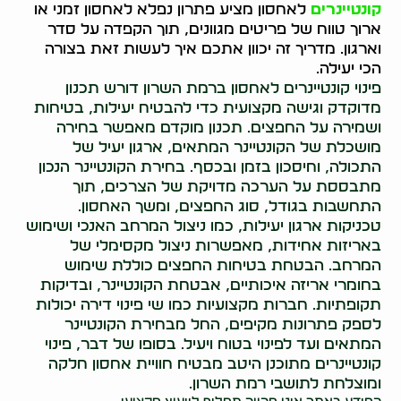
קונטיינרים
לאחסון מציע פתרון נפלא לאחסון זמני או
ארוך טווח של פריטים מגוונים, תוך הקפדה על סדר
וארגון. מדריך זה יכוון אתכם איך לעשות זאת בצורה
הכי יעילה.
פינוי קונטיינרים לאחסון ברמת השרון דורש תכנון
מדוקדק וגישה מקצועית כדי להבטיח יעילות, בטיחות
ושמירה על החפצים. תכנון מוקדם מאפשר בחירה
מושכלת של הקונטיינר המתאים, ארגון יעיל של
התכולה, וחיסכון בזמן ובכסף. בחירת הקונטיינר הנכון
מתבססת על הערכה מדויקת של הצרכים, תוך
התחשבות בגודל, סוג החפצים, ומשך האחסון.
טכניקות ארגון יעילות, כמו ניצול המרחב האנכי ושימוש
באריזות אחידות, מאפשרות ניצול מקסימלי של
המרחב. הבטחת בטיחות החפצים כוללת שימוש
בחומרי אריזה איכותיים, אבטחת הקונטיינר, ובדיקות
תקופתיות. חברות מקצועיות כמו שי פינוי דירה יכולות
לספק פתרונות מקיפים, החל מבחירת הקונטיינר
המתאים ועד לפינוי בטוח ויעיל. בסופו של דבר, פינוי
קונטיינרים מתוכנן היטב מבטיח חוויית אחסון חלקה
ומוצלחת לתושבי רמת השרון.