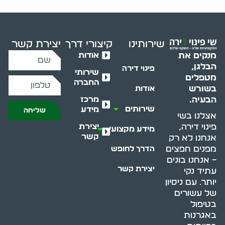
שירותינו
קיצורי דרך
יצירת קשר
אודות
מנקים את
הבלגן,
פינוי דירה
שירותי
מטפלים
החברה
בשורש
אודות
מרכז
הבעיה.
שירותים
מידע
שליחה
אצלנו בשי
יצירת
פינוי דירה,
מידע מקצועי
קשר
אנחנו לא רק
מפנים חפצים
הדרך לחופש
– אנחנו בונים
יצירת קשר
עתיד נקי
יותר. עם ניסיון
של עשורים
בטיפול
באגרנות